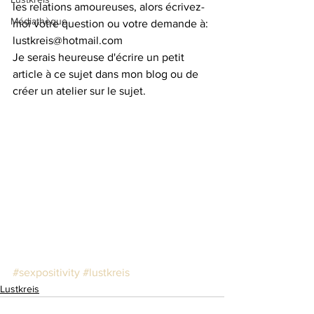
les relations amoureuses, alors écrivez-
Médiathèque
moi votre question ou votre demande à: 
lustkreis@hotmail.com 
Je serais heureuse d'écrire un petit 
article à ce sujet dans mon blog ou de 
créer un atelier sur le sujet.
#sexpositivity
#lustkreis
Lustkreis