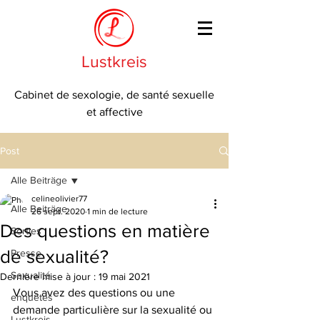
Lustkreis
Cabinet de sexologie, de santé sexuelle
et affective
Post
Alle Beiträge
celineolivier77
Alle Beiträge
26 sept. 2020
1 min de lecture
Des questions en matière
Sorties
de sexualité?
Presse
Sexualité
Dernière mise à jour :
19 mai 2021
Vous avez des questions ou une 
enquêtes
demande particulière sur la sexualité ou 
Lustkreis