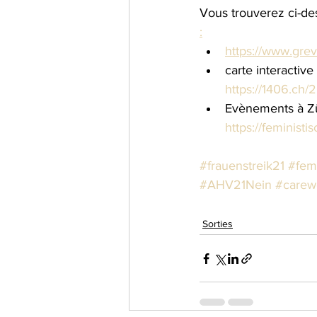
Vous trouverez ci-de
:
https://www.grev
carte interactiv
https://1406.ch/
Evènements à Z
https://feministi
#frauenstreik21
#femi
#AHV21Nein
#carew
Sorties