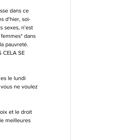
asse dans ce 
s d'hier, soi-
s sexes, n'est 
s femmes* dans 
la pauvreté. 
 CELA SE 
es le lundi 
 vous ne voulez 
x et le droit 
de meilleures 