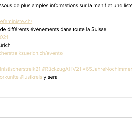
ssous de plus amples informations sur la manif et une lis
efeministe.ch/
e de différents évènements dans toute la Suisse:
2021
ürich
scherstreikzuerich.ch/events/
nistischerstreik21
#RückzugAHV21
#65JahreNochImmer
orkunite
#lustkreis
 y sera!