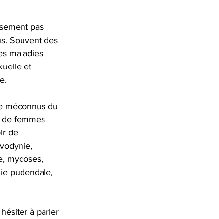
usement pas 
us. Souvent des 
es maladies 
uelle et 
e.
re méconnus du 
p de femmes 
ir de 
vodynie, 
e, mycoses, 
gie pudendale, 
 hésiter à parler 