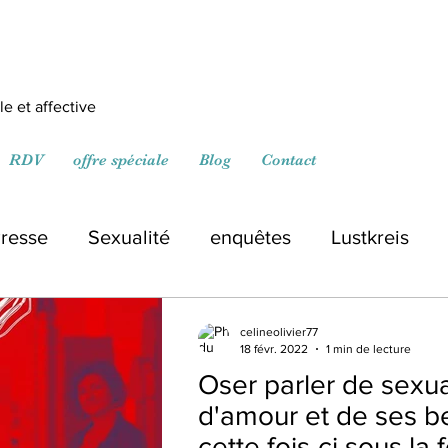
e et affective
RDV
offre spéciale
Blog
Contact
resse
Sexualité
enquêtes
Lustkreis
celineolivier77
18 févr. 2022
1 min de lecture
Oser parler de sexua
d'amour et de ses b
cette fois-ci sous la