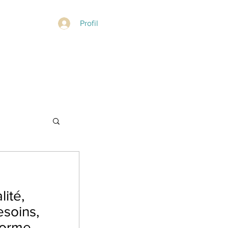
Profil
lité,
esoins,
 forme