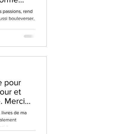
es passions, rend
ussi bouleverser,
e pour
our et
. Merci
 livres de ma
otalement
i à...