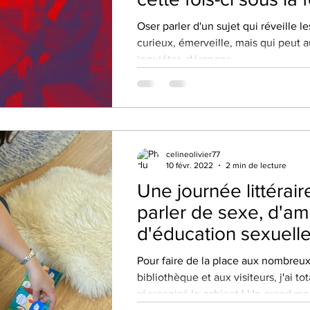
d'un podcast!
Oser parler d'un sujet qui réveille l
curieux, émerveille, mais qui peut a
inquiéter, déranger,...
celineolivier77
10 févr. 2022
2 min de lecture
Une journée littérair
parler de sexe, d'am
d'éducation sexuelle
de votre visite !
Pour faire de la place aux nombreux
bibliothèque et aux visiteurs, j'ai t
réorganisé le cabinet ! Un grand merc