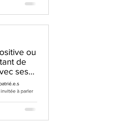
ositive ou
rtant de
avec ses
atrié.e.s
invitée à parler
...