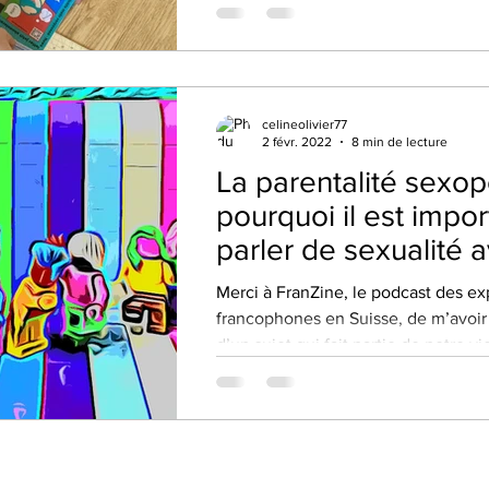
celineolivier77
2 févr. 2022
8 min de lecture
La parentalité sexop
pourquoi il est impo
parler de sexualité 
enfants ?
Merci à FranZine, le podcast des exp
francophones en Suisse, de m’avoir 
d’un sujet qui fait partie de notre vie