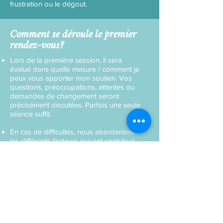
frustration ou le dégout.
Comment se déroule le premier
rendez-vous?
Lors de la première session, il sera
évalué dans quelle mesure / comment je
peux vous apporter mon soutien. Vos
questions, préoccupations, attentes ou
demandes de changement seront
précisément discutées. Parfois une seule
séance suffit.
En cas de difficultés, nous aborderons
les différents facteurs qui ont contribué
au développement de votre problème et
vos ressources comme vos compétences
seront évaluées. Ainsi, je vous aiderai à
vous fixer des objectifs réalistes sur ce
que vous voulez ou pouvez changer.
Si nécessaire, de nouveaux objectifs
seront définis et un programme
d'accompagnement ou de thérapie sera