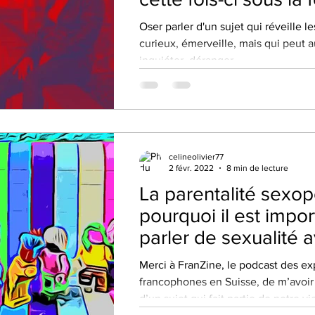
d'un podcast!
Oser parler d'un sujet qui réveille l
curieux, émerveille, mais qui peut a
inquiéter, déranger,...
celineolivier77
2 févr. 2022
8 min de lecture
La parentalité sexop
pourquoi il est impo
parler de sexualité 
enfants ?
Merci à FranZine, le podcast des exp
francophones en Suisse, de m’avoir 
d’un sujet qui fait partie de notre vie