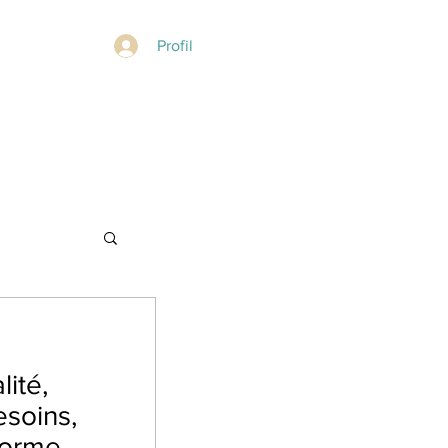
Profil
lité,
esoins,
 forme