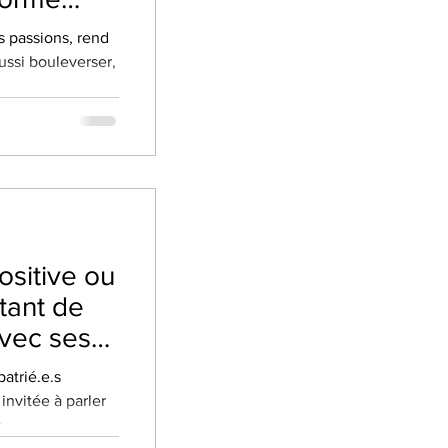
es passions, rend
ussi bouleverser,
ositive ou
rtant de
avec ses
atrié.e.s
invitée à parler
...