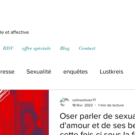
e et affective
RDV
offre spéciale
Blog
Contact
resse
Sexualité
enquêtes
Lustkreis
celineolivier77
18 févr. 2022
1 min de lecture
Oser parler de sexua
d'amour et de ses b
cette fois-ci sous la