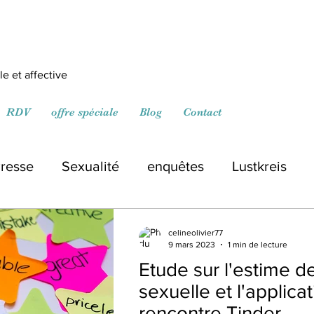
e et affective
RDV
offre spéciale
Blog
Contact
resse
Sexualité
enquêtes
Lustkreis
celineolivier77
9 mars 2023
1 min de lecture
Etude sur l'estime de
sexuelle et l'applica
rencontre Tinder