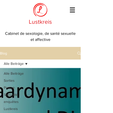
Lustkreis
Cabinet de sexologie, de santé sexuelle
et affective
Blog
Alle Beiträge
Alle Beiträge
Sorties
Presse
Sexualité
enquêtes
Lustkreis