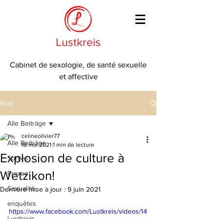
Lustkreis
Cabinet de sexologie, de santé sexuelle
et affective
Post
Alle Beiträge
celineolivier77
Alle Beiträge
18 mai 2021
1 min de lecture
Explosion de culture à
Sorties
Wetzikon!
Presse
Sexualité
Dernière mise à jour :
9 juin 2021
enquêtes
https://www.facebook.com/Lustkreis/videos/14
Lustkreis