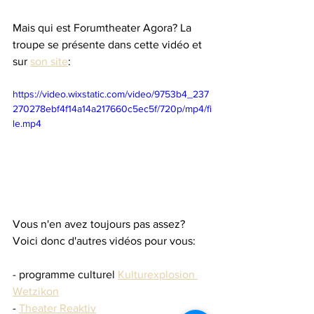
Mais qui est Forumtheater Agora? La 
troupe se présente dans cette vidéo et 
sur 
son site
:
https://video.wixstatic.com/video/9753b4_237
270278ebf4f14a14a217660c5ec5f/720p/mp4/fi
le.mp4
Vous n'en avez toujours pas assez? 
Voici donc d'autres vidéos pour vous:
- programme culturel 
Kulturexplosion 
Wetzikon
- 
Theater Reaktiv