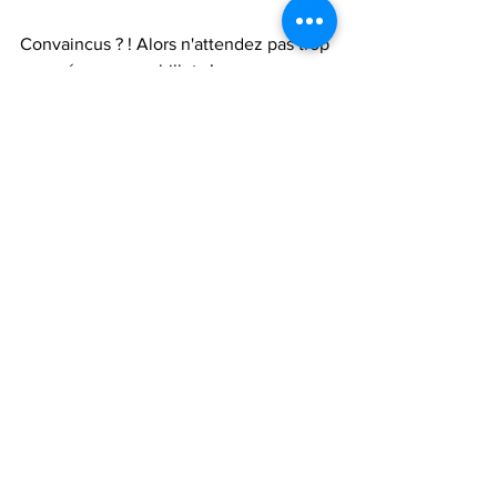
Convaincus ? ! Alors n'attendez pas trop 
pour réserver vos billets ! 
https://www.theater-reaktiv.com/
Sorties
Voir tout
Posts récents