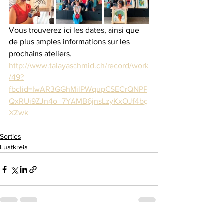
Vous trouverez ici les dates, ainsi que 
de plus amples informations sur les 
prochains ateliers.
http://www.talayaschmid.ch/record/work
/49?
fbclid=IwAR3GGhMilPWqupCSECrQNPP
QxRUi9ZJn4o_7YAMB6jnsLzyKxOJf4bg
XZwk
Sorties
Lustkreis