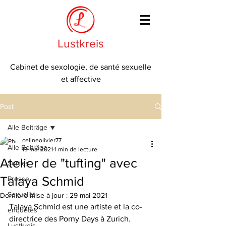
Lustkreis
Cabinet de sexologie, de santé sexuelle
et affective
Post
Alle Beiträge
celineolivier77
Alle Beiträge
19 mai 2021
1 min de lecture
Atelier de "tufting" avec
Sorties
Talaya Schmid
Presse
Sexualité
Dernière mise à jour :
29 mai 2021
Talaya Schmid est une artiste et la co-
enquêtes
directrice des Porny Days à Zurich. 
Lustkreis