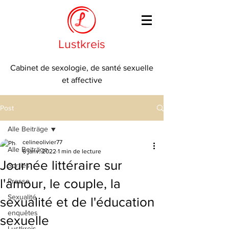
Lustkreis
Cabinet de sexologie, de santé sexuelle
et affective
Post
Alle Beiträge
celineolivier77
Alle Beiträge
6 janv. 2022
1 min de lecture
Journée littéraire sur
Sorties
l'amour, le couple, la
Presse
Sexualité
sexualité et de l'éducation
enquêtes
sexuelle
Lustkreis