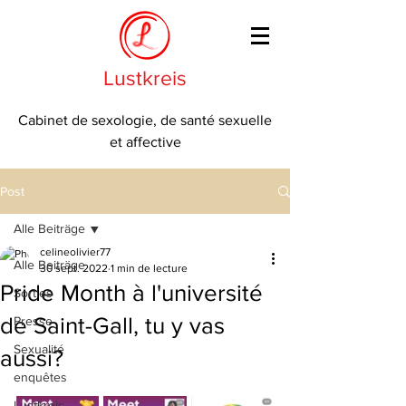
Lustkreis
Cabinet de sexologie, de santé sexuelle
et affective
Post
Alle Beiträge
celineolivier77
Alle Beiträge
30 sept. 2022
1 min de lecture
Pride Month à l'université
Sorties
de Saint-Gall, tu y vas
Presse
Sexualité
aussi?
enquêtes
Lustkreis