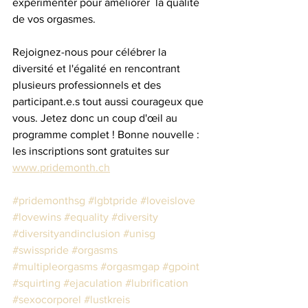
expérimenter pour améliorer  la qualité 
de vos orgasmes.
Rejoignez-nous pour célébrer la 
diversité et l'égalité en rencontrant 
plusieurs professionnels et des 
participant.e.s tout aussi courageux que 
vous. Jetez donc un coup d'œil au 
programme complet ! Bonne nouvelle : 
les inscriptions sont gratuites sur 
www.pridemonth.ch
#pridemonthsg
#lgbtpride
#loveislove
#lovewins
#equality
#diversity
#diversityandinclusion
#unisg
#swisspride
#orgasms
#multipleorgasms
#orgasmgap
#gpoint
#squirting
#ejaculation
#lubrification
#sexocorporel
#lustkreis