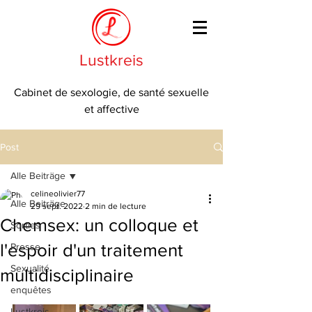
Lustkreis
Cabinet de sexologie, de santé sexuelle
et affective
Post
Alle Beiträge
celineolivier77
Alle Beiträge
29 sept. 2022
2 min de lecture
Chemsex: un colloque et
Sorties
l'espoir d'un traitement
Presse
Sexualité
multidisciplinaire
enquêtes
Lustkreis