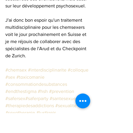
sur leur développement psychosexuel. 
J'ai donc bon espoir qu'un traitement 
multidisciplinaire pour les chemsexers 
voit le jour prochainement en Suisse et 
je me réjouis de collaborer avec des 
spécialistes de l'Arud et du Checkpoint 
de Zurich.
#chemsex
#interdisciplinarite
#colloque
#sex
#toxicomanie
#consommationdesubstances
#endthestigma
#hsh
#prevention
#safersex
#saferparty
#santesexuelle
#therapiedesaddictions
#sexualité
#sexotherapie
#lustkreis