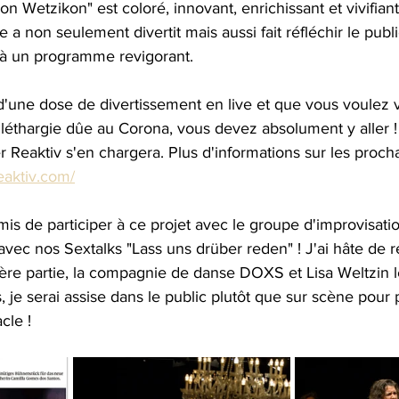
ion Wetzikon" est coloré, innovant, enrichissant et vivifiant
e a non seulement divertit mais aussi fait réfléchir le publ
à un programme revigorant.
d'une dose de divertissement en live et que vous voulez 
léthargie dûe au Corona, vous devez absolument y aller !
er Reaktiv s'en chargera. Plus d'informations sur les procha
eaktiv.com/
is de participer à ce projet avec le groupe d'improvisati
ec nos Sextalks "Lass uns drüber reden" ! J'ai hâte de re
re partie, la compagnie de danse DOXS et Lisa Weltzin le 7
is, je serai assise dans le public plutôt que sur scène pour p
cle ! 