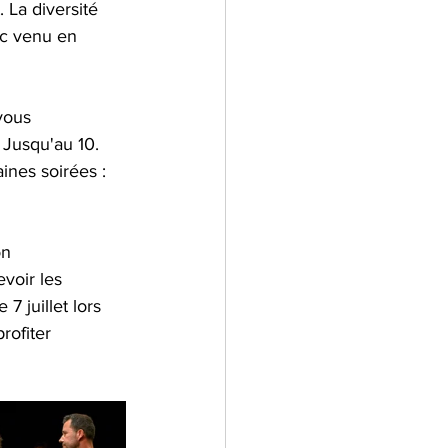
. La diversité 
ic venu en 
vous 
 Jusqu'au 10. 
ines soirées : 
on 
voir les 
 juillet lors 
rofiter 