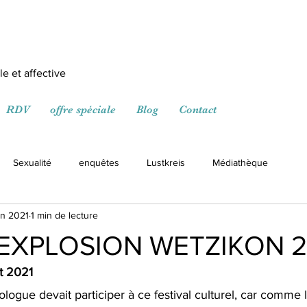
e et affective
RDV
offre spéciale
Blog
Contact
Sexualité
enquêtes
Lustkreis
Médiathèque
in 2021
1 min de lecture
EXPLOSION WETZIKON 2
et 2021
xologue devait participer à ce festival culturel, car comme l